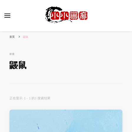
小姐姐美照秀
分享我的小作品
首页
鼹鼠
标签
鼹鼠
正在显示: 1 - 1 的1 搜索结果