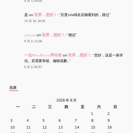
9 月 1, 09:04
是
on
世界，您好！
: “
百度site域名后缀看到的，路过
”
12 月 19, 20:29
yaoyao
on
世界，您好！
: “
测试
”
9 月 2, 11:28
一位WordPress评论者
on
世界，您好！
: “
您好，这是一条评
论。若需要审核、编辑或删…
”
9 月 2, 09:57
日历
2026 年 8 月
一
二
三
四
五
六
日
1
2
3
4
5
6
7
8
9
10
11
12
13
14
15
16