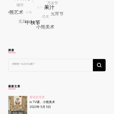
搜索
找
什
么
东
西
吗?
最新文章
看我变变变
In TV课、小熊美术
2023年 5月 5日