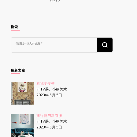
搜索
找
什
么
东
西
吗?
最新文章
看我变变变
In TV课、小熊美术
2023年 5月 5日
旅行鸭与新衣服
In TV课、小熊美术
2023年 5月 5日