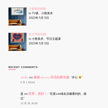
小鲨鱼的烦恼
In TV课、小熊美术
2023年 5月 5日
女王节的礼物
In 小熊美术、节日主题课
2023年 5月 5日
RECENT COMMENTS
obaby
on
基础s2l11w91毛毛的新衣服
: “
开心
”
9 月 1, 09:04
是
on
世界，您好！
: “
百度site域名后缀看到的，路
过
”
12 月 19, 20:29