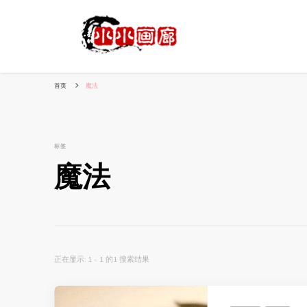
小姐姐美照秀
分享我的小作品
首页
魔法
标签
魔法
正在显示: 1 - 1 的1 搜索结果