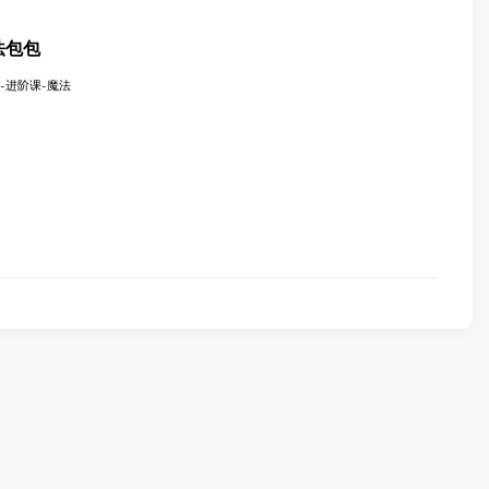
魔法包包
包-进阶课-魔法