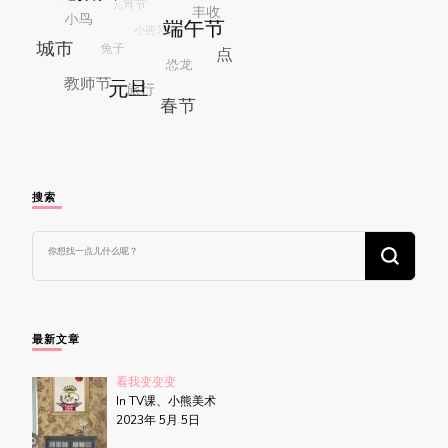
搜索
找
什
么
东
西
吗?
最新文章
看我变变变
In TV课、小熊美术
2023年 5月 5日