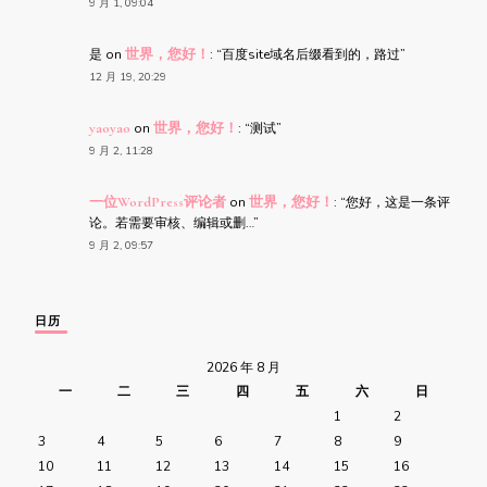
9 月 1, 09:04
是
on
世界，您好！
: “
百度site域名后缀看到的，路过
”
12 月 19, 20:29
yaoyao
on
世界，您好！
: “
测试
”
9 月 2, 11:28
一位WordPress评论者
on
世界，您好！
: “
您好，这是一条评
论。若需要审核、编辑或删…
”
9 月 2, 09:57
日历
2026 年 8 月
一
二
三
四
五
六
日
1
2
3
4
5
6
7
8
9
10
11
12
13
14
15
16