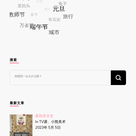
搜索
找
什
么
东
西
吗?
最新文章
看我变变变
In TV课、小熊美术
2023年 5月 5日