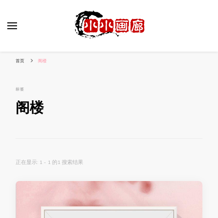
小姐姐美照秀
分享我的小作品
首页
阁楼
标签
阁楼
正在显示: 1 - 1 的1 搜索结果