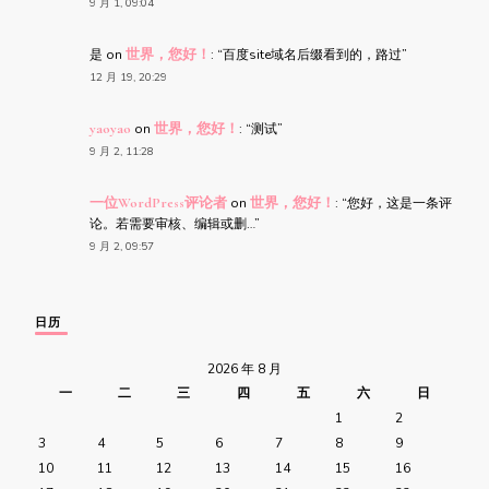
9 月 1, 09:04
是
on
世界，您好！
: “
百度site域名后缀看到的，路过
”
12 月 19, 20:29
yaoyao
on
世界，您好！
: “
测试
”
9 月 2, 11:28
一位WordPress评论者
on
世界，您好！
: “
您好，这是一条评
论。若需要审核、编辑或删…
”
9 月 2, 09:57
日历
2026 年 8 月
一
二
三
四
五
六
日
1
2
3
4
5
6
7
8
9
10
11
12
13
14
15
16