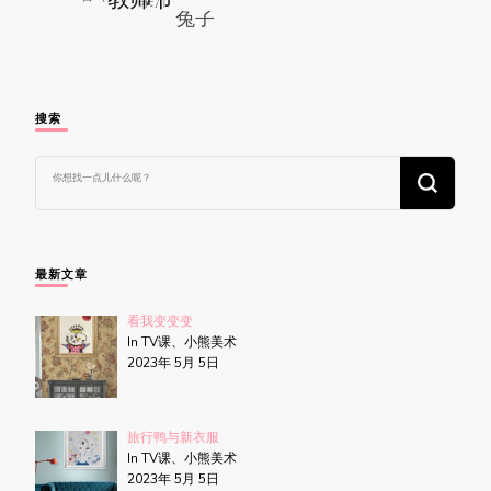
搜索
找
什
么
东
西
吗?
最新文章
看我变变变
In TV课、小熊美术
2023年 5月 5日
旅行鸭与新衣服
In TV课、小熊美术
2023年 5月 5日