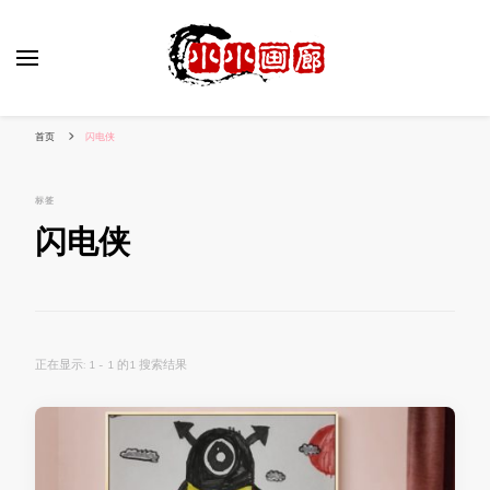
小姐姐美照秀
分享我的小作品
首页
闪电侠
标签
闪电侠
正在显示: 1 - 1 的1 搜索结果