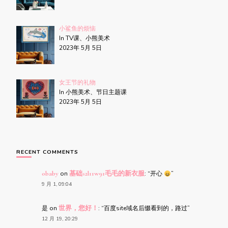
小鲨鱼的烦恼
In TV课、小熊美术
2023年 5月 5日
女王节的礼物
In 小熊美术、节日主题课
2023年 5月 5日
RECENT COMMENTS
obaby
on
基础s2l11w91毛毛的新衣服
: “
开心
”
9 月 1, 09:04
是
on
世界，您好！
: “
百度site域名后缀看到的，路过
”
12 月 19, 20:29