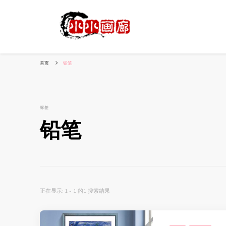
小姐姐美照秀
分享我的小作品
首页
铅笔
标签
铅笔
正在显示: 1 - 1 的1 搜索结果