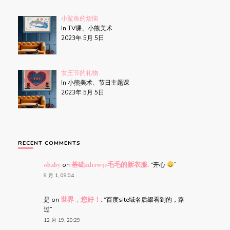
小鲨鱼的烦恼
In TV课、小熊美术
2023年 5月 5日
女王节的礼物
In 小熊美术、节日主题课
2023年 5月 5日
RECENT COMMENTS
obaby
on
基础s2l11w91毛毛的新衣服
: “
开心
”
9 月 1, 09:04
是
on
世界，您好！
: “
百度site域名后缀看到的，路
过
”
12 月 19, 20:29