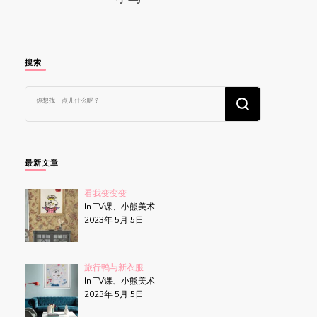
搜索
找
什
么
东
西
吗?
最新文章
看我变变变
In TV课、小熊美术
2023年 5月 5日
旅行鸭与新衣服
In TV课、小熊美术
2023年 5月 5日