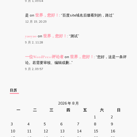
9 月 1, 09:04
是
on
世界，您好！
: “
百度site域名后缀看到的，路过
”
12 月 19, 20:29
yaoyao
on
世界，您好！
: “
测试
”
9 月 2, 11:28
一位WordPress评论者
on
世界，您好！
: “
您好，这是一条评
论。若需要审核、编辑或删…
”
9 月 2, 09:57
日历
2026 年 8 月
一
二
三
四
五
六
日
1
2
3
4
5
6
7
8
9
10
11
12
13
14
15
16