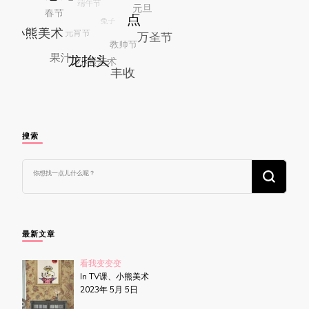
搜索
找
什
么
东
西
吗?
最新文章
看我变变变
In TV课、小熊美术
2023年 5月 5日