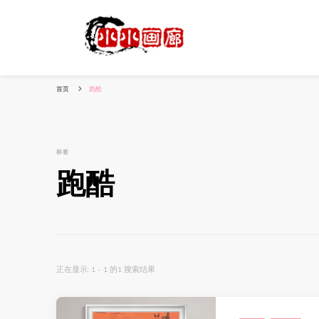
小姐姐美照秀
分享我的小作品
首页
跑酷
标签
跑酷
正在显示: 1 - 1 的1 搜索结果