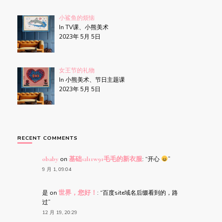
小鲨鱼的烦恼
In TV课、小熊美术
2023年 5月 5日
女王节的礼物
In 小熊美术、节日主题课
2023年 5月 5日
RECENT COMMENTS
obaby
on
基础s2l11w91毛毛的新衣服
: “
开心
”
9 月 1, 09:04
是
on
世界，您好！
: “
百度site域名后缀看到的，路
过
”
12 月 19, 20:29