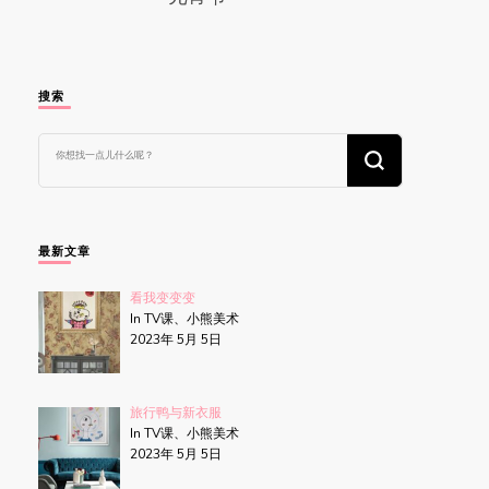
搜索
找
什
么
东
西
吗?
最新文章
看我变变变
In TV课、小熊美术
2023年 5月 5日
旅行鸭与新衣服
In TV课、小熊美术
2023年 5月 5日