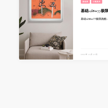
基础课
小熊美术
基础s2l8w77
基础s2l8w77极限跑酷
2022年 11月 27日