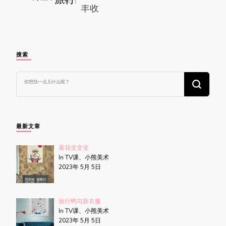
搜索
找
什
么
东
西
吗?
最新文章
看我变变变
In TV课、小熊美术
2023年 5月 5日
旅行鸭与新衣服
In TV课、小熊美术
2023年 5月 5日