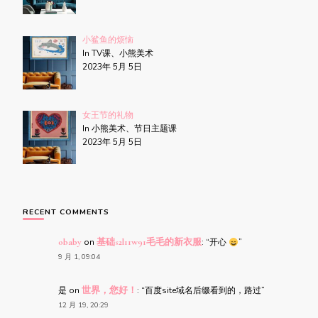
小鲨鱼的烦恼
In TV课、小熊美术
2023年 5月 5日
女王节的礼物
In 小熊美术、节日主题课
2023年 5月 5日
RECENT COMMENTS
obaby
on
基础s2l11w91毛毛的新衣服
: “
开心
”
9 月 1, 09:04
是
on
世界，您好！
: “
百度site域名后缀看到的，路过
”
12 月 19, 20:29