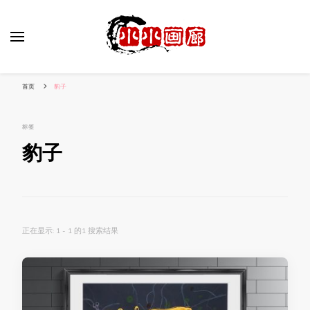
小姐姐美照秀
分享我的小作品
首页
豹子
标签
豹子
正在显示: 1 - 1 的1 搜索结果