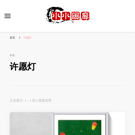
小姐姐美照秀
分享我的小作品
首页
许愿灯
标签
许愿灯
正在显示: 1 - 1 的1 搜索结果