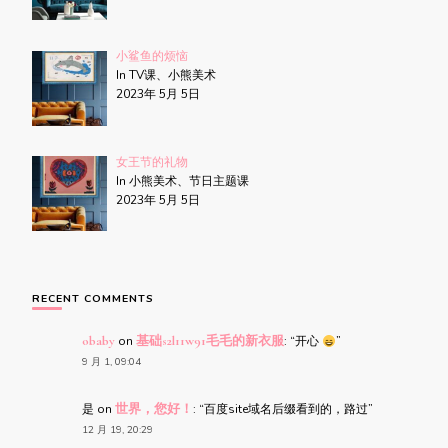
小鲨鱼的烦恼
In TV课、小熊美术
2023年 5月 5日
女王节的礼物
In 小熊美术、节日主题课
2023年 5月 5日
RECENT COMMENTS
obaby
on
基础s2l11w91毛毛的新衣服
: “
开心
”
9 月 1, 09:04
是
on
世界，您好！
: “
百度site域名后缀看到的，路过
”
12 月 19, 20:29