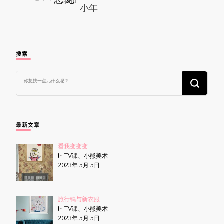
搜索
找
什
么
东
西
吗?
最新文章
看我变变变
In TV课、小熊美术
2023年 5月 5日
旅行鸭与新衣服
In TV课、小熊美术
2023年 5月 5日