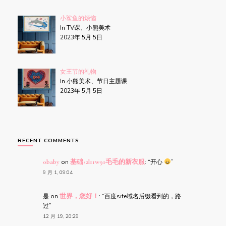
小鲨鱼的烦恼
In TV课、小熊美术
2023年 5月 5日
女王节的礼物
In 小熊美术、节日主题课
2023年 5月 5日
RECENT COMMENTS
obaby
on
基础s2l11w91毛毛的新衣服
: “
开心
”
9 月 1, 09:04
是
on
世界，您好！
: “
百度site域名后缀看到的，路
过
”
12 月 19, 20:29