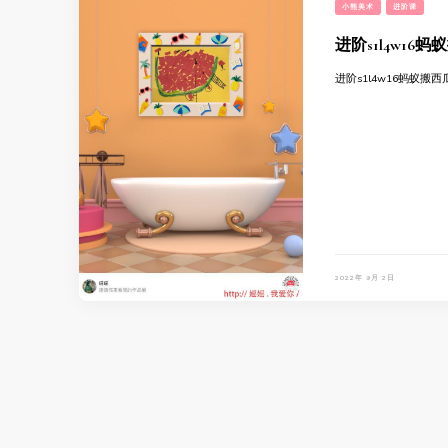
小熊美术
进阶课
进阶s1l4w16
进阶s1l4w16蚂蚁搬
2022年 9月 2日