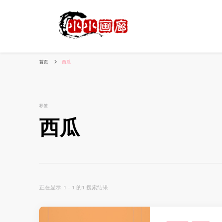
小姐姐美照秀
分享我的小作品
首页
西瓜
标签
西瓜
正在显示: 1 - 1 的1 搜索结果