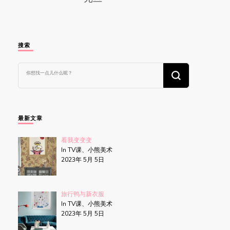
搜索
找
什
么
东
西
吗?
最新文章
看我变变变
In TV课、小熊美术
2023年 5月 5日
旅行鸭与新衣服
In TV课、小熊美术
2023年 5月 5日