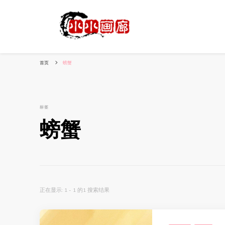
小姐姐美照秀
分享我的小作品
首页
螃蟹
标签
螃蟹
正在显示: 1 - 1 的1 搜索结果