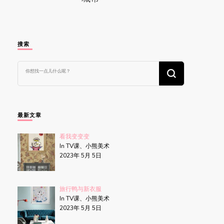
搜索
找
什
么
东
西
吗?
最新文章
看我变变变
In TV课、小熊美术
2023年 5月 5日
旅行鸭与新衣服
In TV课、小熊美术
2023年 5月 5日