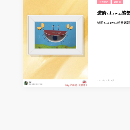
小熊美术
进阶课
进阶s1l11w42
进阶s1l11w42螃蟹妈
2022年 9月 2日