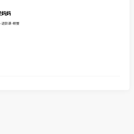
螃蟹妈妈
妈-进阶课-螃蟹