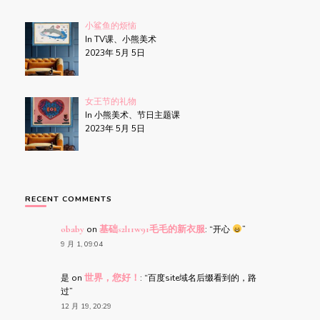
小鲨鱼的烦恼
In TV课、小熊美术
2023年 5月 5日
女王节的礼物
In 小熊美术、节日主题课
2023年 5月 5日
RECENT COMMENTS
obaby
on
基础s2l11w91毛毛的新衣服
: “
开心
”
9 月 1, 09:04
是
on
世界，您好！
: “
百度site域名后缀看到的，路
过
”
12 月 19, 20:29