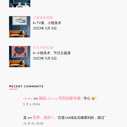
小鲨鱼的烦恼
In TV课、小熊美术
2023年 5月 5日
女王节的礼物
In 小熊美术、节日主题课
2023年 5月 5日
RECENT COMMENTS
obaby
on
基础s2l11w91毛毛的新衣服
: “
开心
”
9 月 1, 09:04
是
on
世界，您好！
: “
百度site域名后缀看到的，路过
”
12 月 19, 20:29