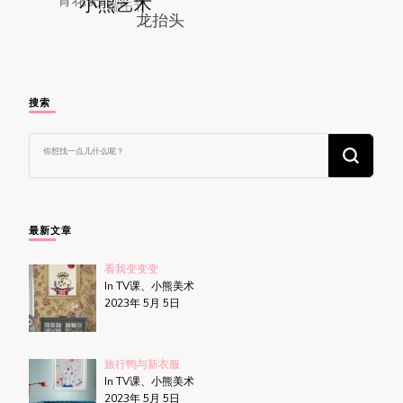
搜索
找
什
么
东
西
吗?
最新文章
看我变变变
In TV课、小熊美术
2023年 5月 5日
旅行鸭与新衣服
In TV课、小熊美术
2023年 5月 5日