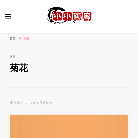
小姐姐美照秀
分享我的小作品
首页
菊花
标签
菊花
正在显示: 1 - 1 的1 搜索结果