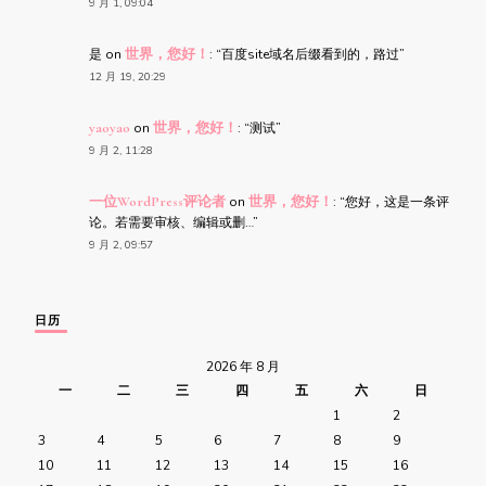
9 月 1, 09:04
是
on
世界，您好！
: “
百度site域名后缀看到的，路过
”
12 月 19, 20:29
yaoyao
on
世界，您好！
: “
测试
”
9 月 2, 11:28
一位WordPress评论者
on
世界，您好！
: “
您好，这是一条评
论。若需要审核、编辑或删…
”
9 月 2, 09:57
日历
2026 年 8 月
一
二
三
四
五
六
日
1
2
3
4
5
6
7
8
9
10
11
12
13
14
15
16