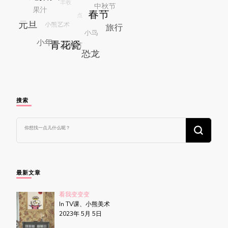
搜索
找
什
么
东
西
吗?
最新文章
看我变变变
In TV课、小熊美术
2023年 5月 5日