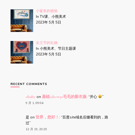
小鲨鱼的烦恼
In TV课、小熊美术
2023年 5月 5日
女王节的礼物
In 小熊美术、节日主题课
2023年 5月 5日
RECENT COMMENTS
obaby
on
基础s2l11w91毛毛的新衣服
: “
开心
”
9 月 1, 09:04
是
on
世界，您好！
: “
百度site域名后缀看到的，路
过
”
12 月 19, 20:29