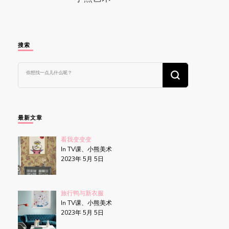
搜索
找
什
么
东
西
吗?
最新文章
看我变变变
In TV课、小熊美术
2023年 5月 5日
旅行鸭与新衣服
In TV课、小熊美术
2023年 5月 5日