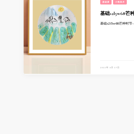
基础课
小熊美术
基础s2l5w68
基础s2l5w68芒种时节
2022年 9月 27日