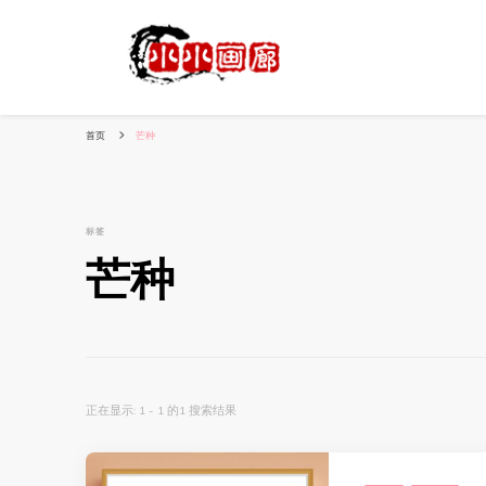
小姐姐美照秀
分享我的小作品
首页
芒种
标签
芒种
正在显示: 1 - 1 的1 搜索结果