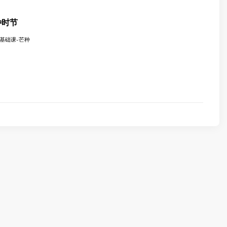
芒种时节
-基础课-芒种