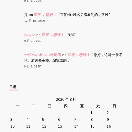
9 月 1, 09:04
是
on
世界，您好！
: “
百度site域名后缀看到的，路过
”
12 月 19, 20:29
yaoyao
on
世界，您好！
: “
测试
”
9 月 2, 11:28
一位WordPress评论者
on
世界，您好！
: “
您好，这是一条评
论。若需要审核、编辑或删…
”
9 月 2, 09:57
日历
2026 年 8 月
一
二
三
四
五
六
日
1
2
3
4
5
6
7
8
9
10
11
12
13
14
15
16