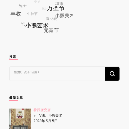
搜索
找
什
么
东
西
吗?
最新文章
看我变变变
In TV课、小熊美术
2023年 5月 5日