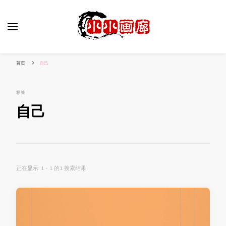
小姐姐美照秀
分享我的小作品
首页
自己
标签
自己
正在显示: 1 - 1 的1 搜索结果