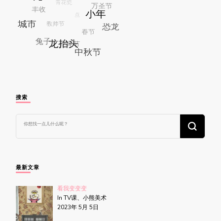
搜索
找
什
么
东
西
吗?
最新文章
看我变变变
In TV课、小熊美术
2023年 5月 5日