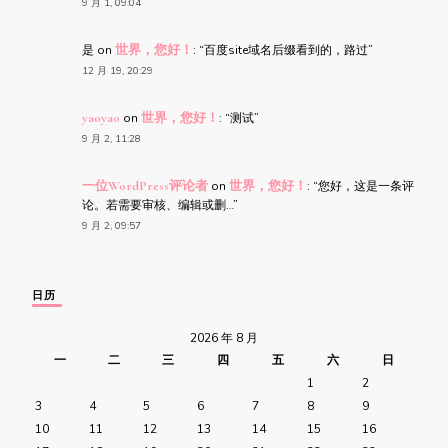
9 月 1, 09:04
是
on
世界，您好！
: “
百度site域名后缀看到的，路过
”
12 月 19, 20:29
yaoyao
on
世界，您好！
: “
测试
”
9 月 2, 11:28
一位WordPress评论者
on
世界，您好！
: “
您好，这是一条评
论。若需要审核、编辑或删…
”
9 月 2, 09:57
日历
2026 年 8 月
一
二
三
四
五
六
日
1
2
3
4
5
6
7
8
9
10
11
12
13
14
15
16