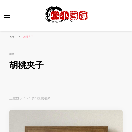
小姐姐美照秀
分享我的小作品
首页
胡桃夹子
标签
胡桃夹子
正在显示: 1 - 1 的1 搜索结果