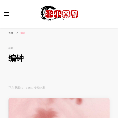
小姐姐美照秀
分享我的小作品
首页
编钟
标签
编钟
正在显示: 1 - 1 的1 搜索结果