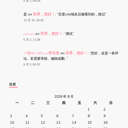
9 月 1, 09:04
是
on
世界，您好！
: “
百度site域名后缀看到的，路过
”
12 月 19, 20:29
yaoyao
on
世界，您好！
: “
测试
”
9 月 2, 11:28
一位WordPress评论者
on
世界，您好！
: “
您好，这是一条评
论。若需要审核、编辑或删…
”
9 月 2, 09:57
日历
2026 年 8 月
一
二
三
四
五
六
日
1
2
3
4
5
6
7
8
9
10
11
12
13
14
15
16