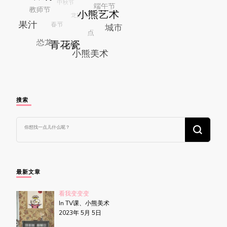
搜索
找
什
么
东
西
吗?
最新文章
看我变变变
In TV课、小熊美术
2023年 5月 5日