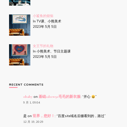
小鲨鱼的烦恼
In TV课、小熊美术
2023年 5月 5日
女王节的礼物
In 小熊美术、节日主题课
2023年 5月 5日
RECENT COMMENTS
obaby
on
基础s2l11w91毛毛的新衣服
: “
开心
”
9 月 1, 09:04
是
on
世界，您好！
: “
百度site域名后缀看到的，路过
”
12 月 19, 20:29