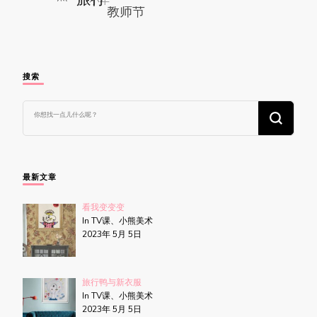
搜索
找
什
么
东
西
吗?
最新文章
看我变变变
In TV课、小熊美术
2023年 5月 5日
旅行鸭与新衣服
In TV课、小熊美术
2023年 5月 5日