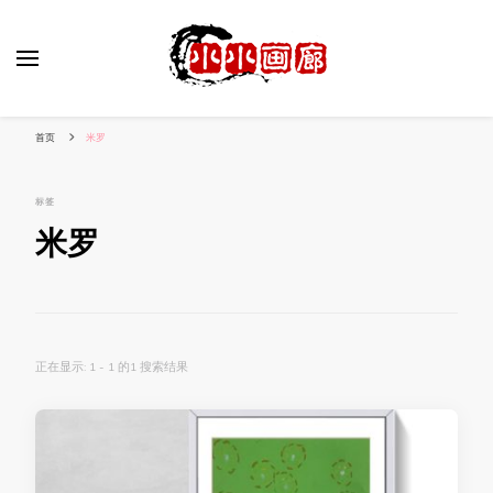
小姐姐美照秀
分享我的小作品
首页
米罗
标签
米罗
正在显示: 1 - 1 的1 搜索结果