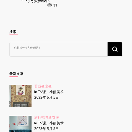
搜索
找
什
么
东
西
吗?
最新文章
看我变变变
In TV课、小熊美术
2023年 5月 5日
旅行鸭与新衣服
In TV课、小熊美术
2023年 5月 5日