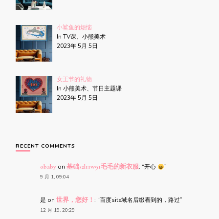
小鲨鱼的烦恼
In TV课、小熊美术
2023年 5月 5日
女王节的礼物
In 小熊美术、节日主题课
2023年 5月 5日
RECENT COMMENTS
obaby
on
基础s2l11w91毛毛的新衣服
: “
开心
”
9 月 1, 09:04
是
on
世界，您好！
: “
百度site域名后缀看到的，路过
”
12 月 19, 20:29