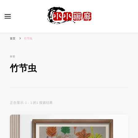
小姐姐美照秀
分享我的小作品
首页
竹节虫
标签
竹节虫
正在显示: 1 - 1 的1 搜索结果