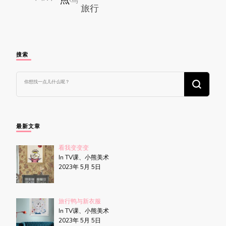
搜索
找
什
么
东
西
吗?
最新文章
看我变变变
In TV课、小熊美术
2023年 5月 5日
旅行鸭与新衣服
In TV课、小熊美术
2023年 5月 5日