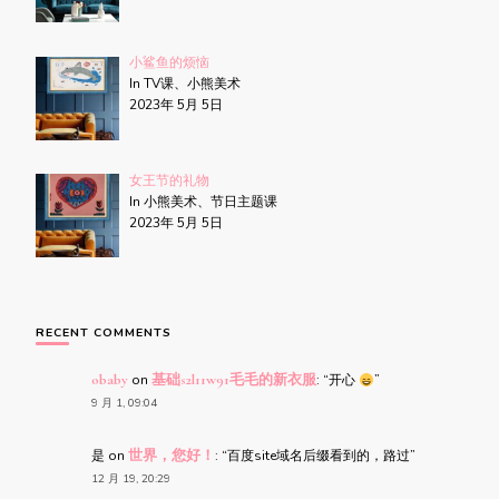
小鲨鱼的烦恼
In TV课、小熊美术
2023年 5月 5日
女王节的礼物
In 小熊美术、节日主题课
2023年 5月 5日
RECENT COMMENTS
obaby
on
基础s2l11w91毛毛的新衣服
: “
开心
”
9 月 1, 09:04
是
on
世界，您好！
: “
百度site域名后缀看到的，路过
”
12 月 19, 20:29