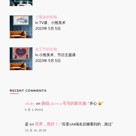
小鲨鱼的烦恼
In TV课、小熊美术
2023年 5月 5日
女王节的礼物
In 小熊美术、节日主题课
2023年 5月 5日
RECENT COMMENTS
obaby
on
基础s2l11w91毛毛的新衣服
: “
开心
”
9 月 1, 09:04
是
on
世界，您好！
: “
百度site域名后缀看到的，路过
”
12 月 19, 20:29