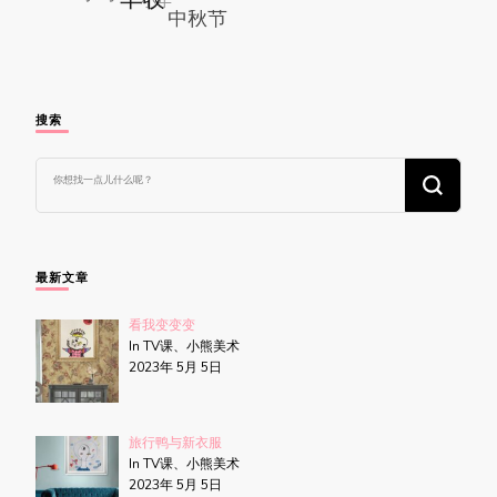
搜索
找
什
么
东
西
吗?
最新文章
看我变变变
In TV课、小熊美术
2023年 5月 5日
旅行鸭与新衣服
In TV课、小熊美术
2023年 5月 5日