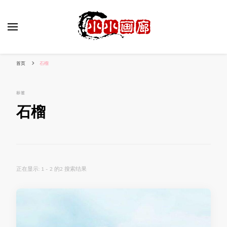
小姐姐美照秀
分享我的小作品
首页
石榴
标签
石榴
正在显示: 1 - 2 的2 搜索结果