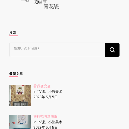
搜索
找
什
么
东
西
吗?
最新文章
看我变变变
In TV课、小熊美术
2023年 5月 5日
旅行鸭与新衣服
In TV课、小熊美术
2023年 5月 5日