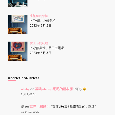
小鲨鱼的烦恼
In TV课、小熊美术
2023年 5月 5日
女王节的礼物
In 小熊美术、节日主题课
2023年 5月 5日
RECENT COMMENTS
obaby
on
基础s2l11w91毛毛的新衣服
: “
开心
”
9 月 1, 09:04
是
on
世界，您好！
: “
百度site域名后缀看到的，路过
”
12 月 19, 20:29