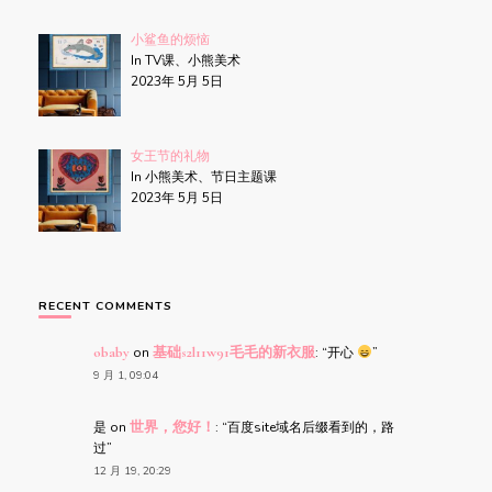
小鲨鱼的烦恼
In TV课、小熊美术
2023年 5月 5日
女王节的礼物
In 小熊美术、节日主题课
2023年 5月 5日
RECENT COMMENTS
obaby
on
基础s2l11w91毛毛的新衣服
: “
开心
”
9 月 1, 09:04
是
on
世界，您好！
: “
百度site域名后缀看到的，路
过
”
12 月 19, 20:29