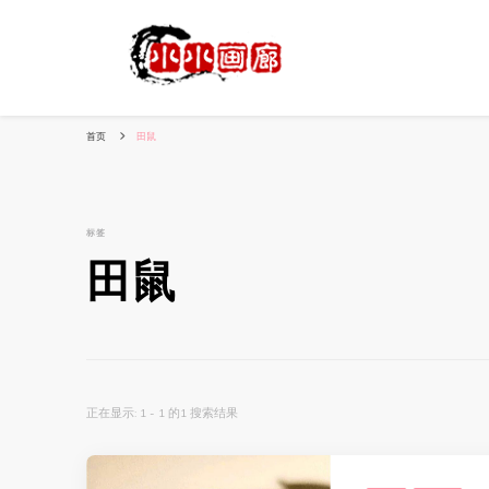
小姐姐美照秀
分享我的小作品
首页
田鼠
标签
田鼠
正在显示: 1 - 1 的1 搜索结果