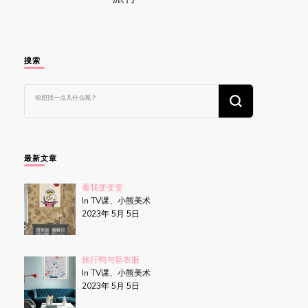
搜索
找
什
么
东
西
吗?
最新文章
看我变变变
In TV课、小熊美术
2023年 5月 5日
旅行鸭与新衣服
In TV课、小熊美术
2023年 5月 5日