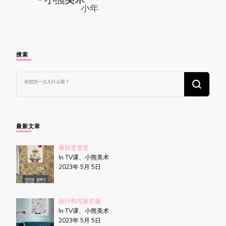
搜索
找
什
么
东
西
吗?
最新文章
看我变变变
In TV课、小熊美术
2023年 5月 5日
旅行鸭与新衣服
In TV课、小熊美术
2023年 5月 5日