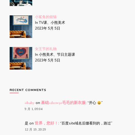
小鲨鱼的烦恼
In TV课、小熊美术
2023年 5月 5日
女王节的礼物
In 小熊美术、节日主题课
2023年 5月 5日
RECENT COMMENTS
obaby
on
基础s2l11w91毛毛的新衣服
: “
开心
”
9 月 1, 09:04
是
on
世界，您好！
: “
百度site域名后缀看到的，路过
”
12 月 19, 20:29