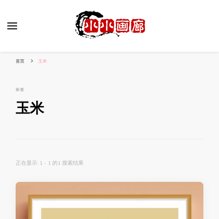
小姐姐美照秀
分享我的小作品
首页
玉米
标签
玉米
正在显示: 1 - 1 的1 搜索结果