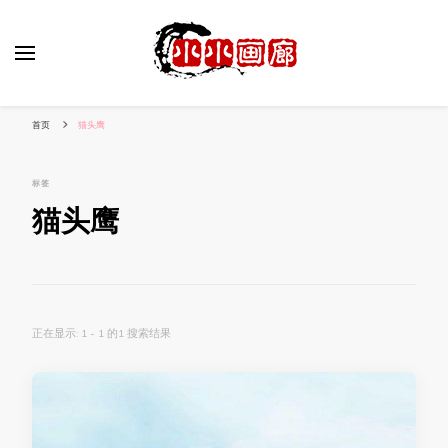
小姐姐美照秀
分享我的小作品
首页
猫头鹰
标签
猫头鹰
正在显示: 1 - 1 的1 搜索结果