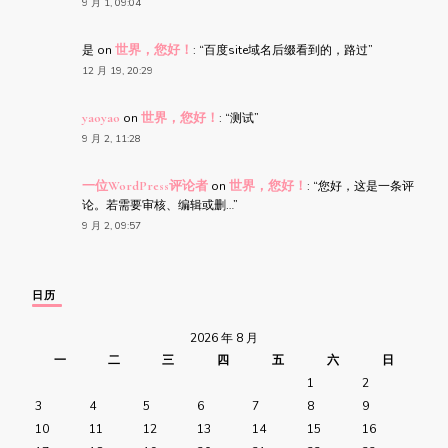
9 月 1, 09:04
是
on
世界，您好！
: “
百度site域名后缀看到的，路过
”
12 月 19, 20:29
yaoyao
on
世界，您好！
: “
测试
”
9 月 2, 11:28
一位WordPress评论者
on
世界，您好！
: “
您好，这是一条评
论。若需要审核、编辑或删…
”
9 月 2, 09:57
日历
2026 年 8 月
一
二
三
四
五
六
日
1
2
3
4
5
6
7
8
9
10
11
12
13
14
15
16