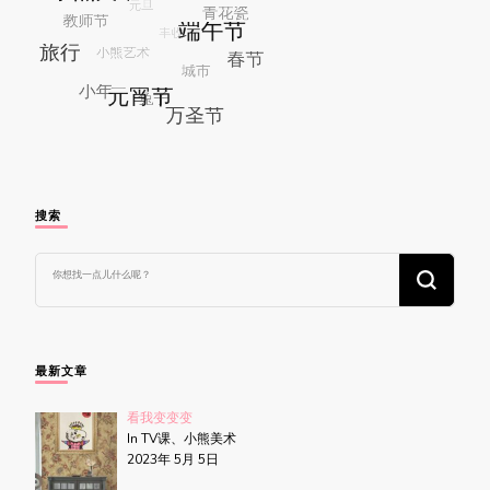
搜索
找
什
么
东
西
吗?
最新文章
看我变变变
In TV课、小熊美术
2023年 5月 5日