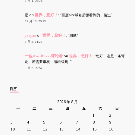
9 月 1, 09:04
是
on
世界，您好！
: “
百度site域名后缀看到的，路过
”
12 月 19, 20:29
yaoyao
on
世界，您好！
: “
测试
”
9 月 2, 11:28
一位WordPress评论者
on
世界，您好！
: “
您好，这是一条评
论。若需要审核、编辑或删…
”
9 月 2, 09:57
日历
2026 年 8 月
一
二
三
四
五
六
日
1
2
3
4
5
6
7
8
9
10
11
12
13
14
15
16