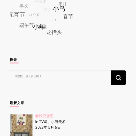
搜索
找
什
么
东
西
吗?
最新文章
看我变变变
In TV课、小熊美术
2023年 5月 5日