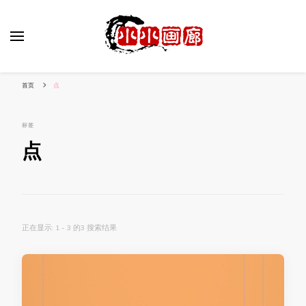
小姐姐美照秀
分享我的小作品
首页
点
标签
点
正在显示: 1 - 3 的3 搜索结果