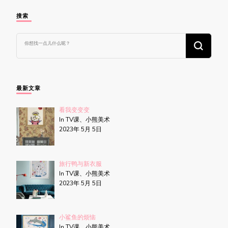
搜索
找
什
么
东
西
吗?
最新文章
看我变变变
In TV课、小熊美术
2023年 5月 5日
旅行鸭与新衣服
In TV课、小熊美术
2023年 5月 5日
小鲨鱼的烦恼
In TV课、小熊美术