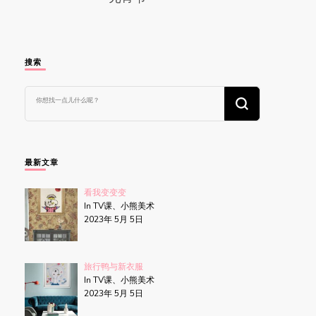
搜索
找
什
么
东
西
吗?
最新文章
看我变变变
In TV课、小熊美术
2023年 5月 5日
旅行鸭与新衣服
In TV课、小熊美术
2023年 5月 5日