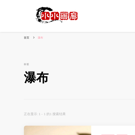
小姐姐美照秀
分享我的小作品
首页
瀑布
标签
瀑布
正在显示: 1 - 1 的1 搜索结果