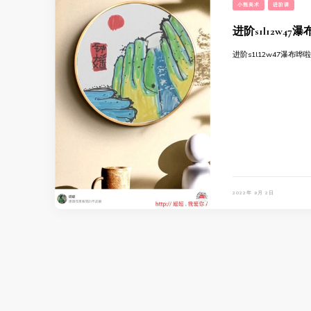
小熊美术
进阶课
进阶s1l12w47
进阶s1l12w47瀑布哗
2022年 9月 2日