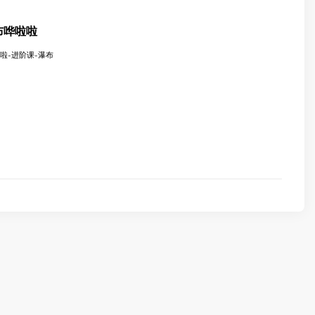
瀑布哗啦啦
啦啦-进阶课-瀑布