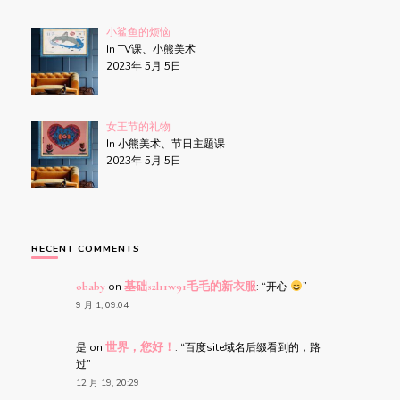
小鲨鱼的烦恼
In TV课、小熊美术
2023年 5月 5日
女王节的礼物
In 小熊美术、节日主题课
2023年 5月 5日
RECENT COMMENTS
obaby
on
基础s2l11w91毛毛的新衣服
: “
开心
”
9 月 1, 09:04
是
on
世界，您好！
: “
百度site域名后缀看到的，路
过
”
12 月 19, 20:29