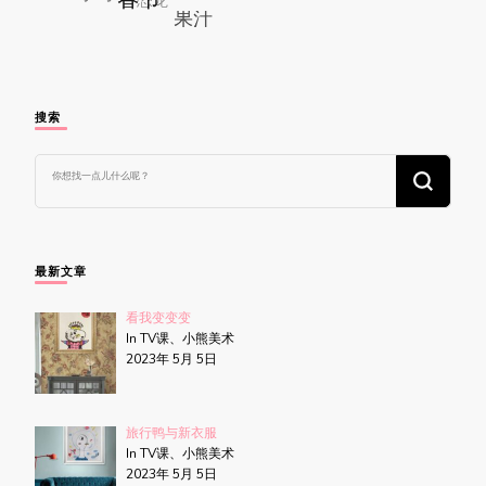
搜索
找
什
么
东
西
吗?
最新文章
看我变变变
In TV课、小熊美术
2023年 5月 5日
旅行鸭与新衣服
In TV课、小熊美术
2023年 5月 5日