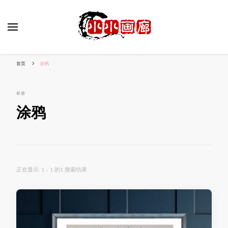
小姐姐美照秀
分享我的小作品
首页
涂鸦
标签
涂鸦
正在显示: 1 - 1 的1 搜索结果