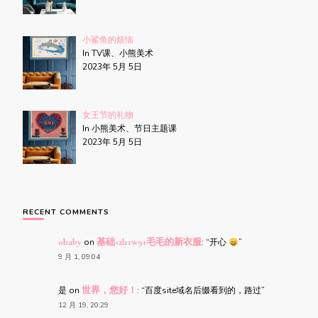
小鲨鱼的烦恼
In TV课、小熊美术
2023年 5月 5日
女王节的礼物
In 小熊美术、节日主题课
2023年 5月 5日
RECENT COMMENTS
obaby
on
基础s2l11w91毛毛的新衣服
: “
开心
”
9 月 1, 09:04
是
on
世界，您好！
: “
百度site域名后缀看到的，路过
”
12 月 19, 20:29