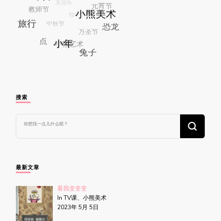
搜索
找
什
么
东
西
吗?
最新文章
看我变变变
In TV课、小熊美术
2023年 5月 5日