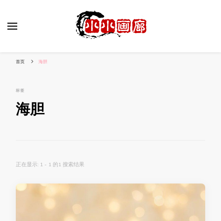
小姐姐美照秀
分享我的小作品
首页
海胆
标签
海胆
正在显示: 1 - 1 的1 搜索结果