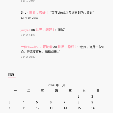
9 月 1, 09:04
是
on
世界，您好！
: “
百度site域名后缀看到的，路过
”
12 月 19, 20:29
yaoyao
on
世界，您好！
: “
测试
”
9 月 2, 11:28
一位WordPress评论者
on
世界，您好！
: “
您好，这是一条评
论。若需要审核、编辑或删…
”
9 月 2, 09:57
日历
2026 年 8 月
一
二
三
四
五
六
日
1
2
3
4
5
6
7
8
9
10
11
12
13
14
15
16