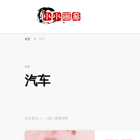
小姐姐美照秀
分享我的小作品
首页
汽车
标签
汽车
正在显示: 1 - 1 的1 搜索结果