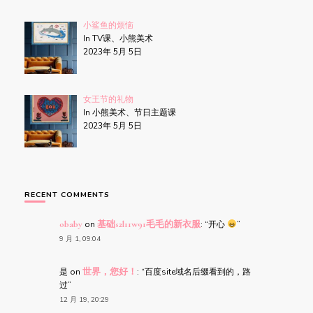
小鲨鱼的烦恼
In TV课、小熊美术
2023年 5月 5日
女王节的礼物
In 小熊美术、节日主题课
2023年 5月 5日
RECENT COMMENTS
obaby
on
基础s2l11w91毛毛的新衣服
: “
开心
”
9 月 1, 09:04
是
on
世界，您好！
: “
百度site域名后缀看到的，路
过
”
12 月 19, 20:29