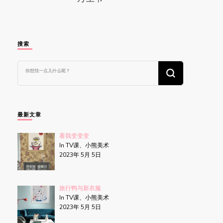
搜索
找
什
么
东
西
吗?
最新文章
看我变变变
In TV课、小熊美术
2023年 5月 5日
旅行鸭与新衣服
In TV课、小熊美术
2023年 5月 5日