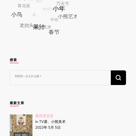
搜索
找
什
么
东
西
吗?
最新文章
看我变变变
In TV课、小熊美术
2023年 5月 5日