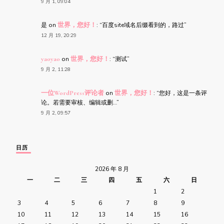
9 月 1, 09:04
是
on
世界，您好！
: “
百度site域名后缀看到的，路过
”
12 月 19, 20:29
yaoyao
on
世界，您好！
: “
测试
”
9 月 2, 11:28
一位WordPress评论者
on
世界，您好！
: “
您好，这是一条评
论。若需要审核、编辑或删…
”
9 月 2, 09:57
日历
2026 年 8 月
一
二
三
四
五
六
日
1
2
3
4
5
6
7
8
9
10
11
12
13
14
15
16