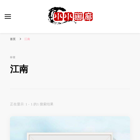
小姐姐美照秀
分享我的小作品
首页
江南
标签
江南
正在显示: 1 - 1 的1 搜索结果