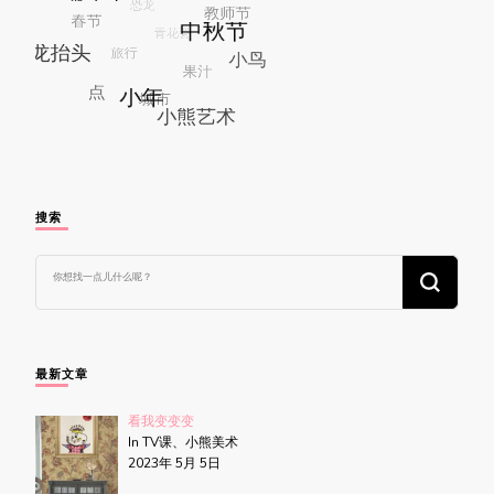
搜索
找
什
么
东
西
吗?
最新文章
看我变变变
In TV课、小熊美术
2023年 5月 5日