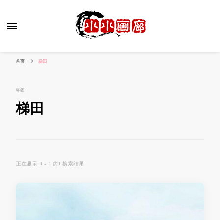
小姐姐美照秀
分享我的小作品
首页
梯田
标签
梯田
正在显示: 1 - 1 的1 搜索结果