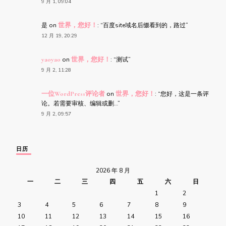
9 月 1, 09:04
是
on
世界，您好！
: “
百度site域名后缀看到的，路过
”
12 月 19, 20:29
yaoyao
on
世界，您好！
: “
测试
”
9 月 2, 11:28
一位WordPress评论者
on
世界，您好！
: “
您好，这是一条评
论。若需要审核、编辑或删…
”
9 月 2, 09:57
日历
2026 年 8 月
一
二
三
四
五
六
日
1
2
3
4
5
6
7
8
9
10
11
12
13
14
15
16