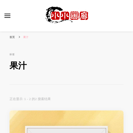
小姐姐美照秀
分享我的小作品
首页
果汁
标签
果汁
正在显示: 1 - 2 的2 搜索结果