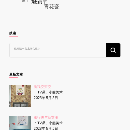
搜索
找
什
么
东
西
吗?
最新文章
看我变变变
In TV课、小熊美术
2023年 5月 5日
旅行鸭与新衣服
In TV课、小熊美术
2023年 5月 5日