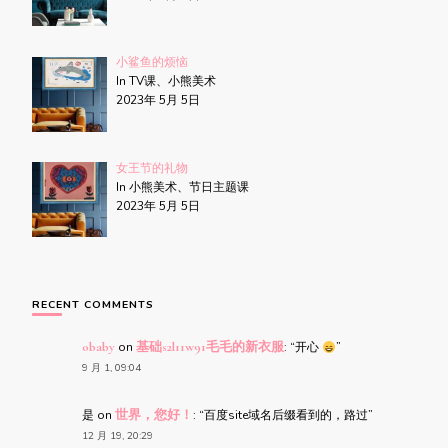
小鲨鱼的烦恼
In TV课、小熊美术
2023年 5月 5日
女王节的礼物
In 小熊美术、节日主题课
2023年 5月 5日
RECENT COMMENTS
obaby
on
基础s2l11w91毛毛的新衣服
: “
开心
”
9 月 1, 09:04
是
on
世界，您好！
: “
百度site域名后缀看到的，路过
”
12 月 19, 20:29