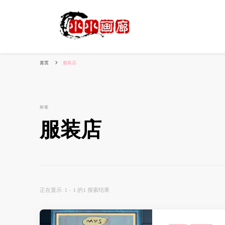
小姐姐美照秀
分享我的小作品
首页
服装店
标签
服装店
正在显示: 1 - 1 的1 搜索结果