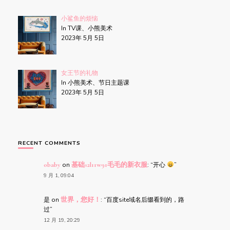
小鲨鱼的烦恼
In TV课、小熊美术
2023年 5月 5日
女王节的礼物
In 小熊美术、节日主题课
2023年 5月 5日
RECENT COMMENTS
obaby
on
基础s2l11w91毛毛的新衣服
: “
开心
”
9 月 1, 09:04
是
on
世界，您好！
: “
百度site域名后缀看到的，路
过
”
12 月 19, 20:29