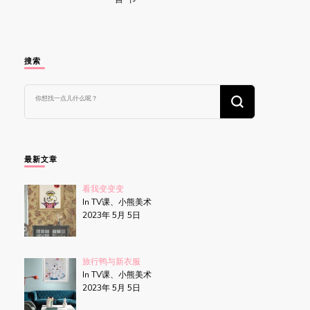
搜索
找
什
么
东
西
吗?
最新文章
看我变变变
In TV课、小熊美术
2023年 5月 5日
旅行鸭与新衣服
In TV课、小熊美术
2023年 5月 5日