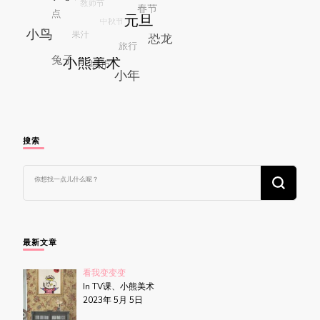
搜索
找
什
么
东
西
吗?
最新文章
看我变变变
In TV课、小熊美术
2023年 5月 5日