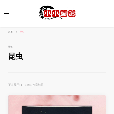
小姐姐美照秀
分享我的小作品
首页
昆虫
标签
昆虫
正在显示: 1 - 1 的1 搜索结果