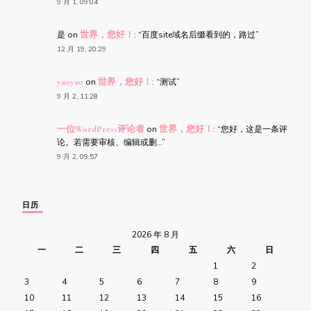
9 月 1, 09:04
是
on
世界，您好！
: “
百度site域名后缀看到的，路过
”
12 月 19, 20:29
yaoyao
on
世界，您好！
: “
测试
”
9 月 2, 11:28
一位WordPress评论者
on
世界，您好！
: “
您好，这是一条评
论。若需要审核、编辑或删…
”
9 月 2, 09:57
日历
2026 年 8 月
一
二
三
四
五
六
日
1
2
3
4
5
6
7
8
9
10
11
12
13
14
15
16