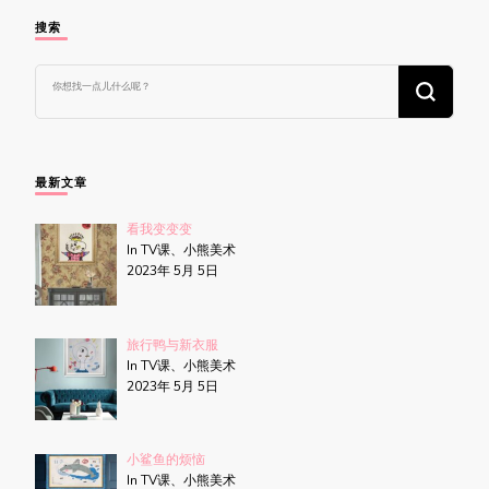
搜索
找
什
么
东
西
吗?
最新文章
看我变变变
In TV课、小熊美术
2023年 5月 5日
旅行鸭与新衣服
In TV课、小熊美术
2023年 5月 5日
小鲨鱼的烦恼
In TV课、小熊美术