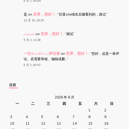
9 月 1, 09:04
是
on
世界，您好！
: “
百度site域名后缀看到的，路过
”
12 月 19, 20:29
yaoyao
on
世界，您好！
: “
测试
”
9 月 2, 11:28
一位WordPress评论者
on
世界，您好！
: “
您好，这是一条评
论。若需要审核、编辑或删…
”
9 月 2, 09:57
日历
2026 年 8 月
一
二
三
四
五
六
日
1
2
3
4
5
6
7
8
9
10
11
12
13
14
15
16