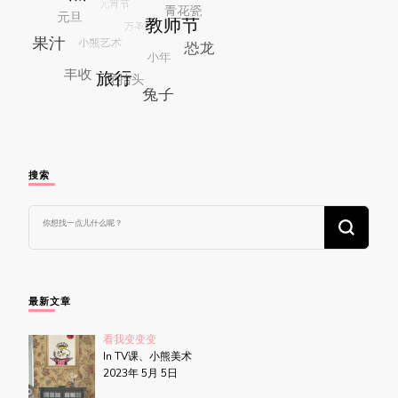
搜索
找
什
么
东
西
吗?
最新文章
看我变变变
In TV课、小熊美术
2023年 5月 5日