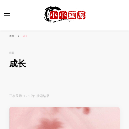
小姐姐美照秀
分享我的小作品
首页
成长
标签
成长
正在显示: 1 - 1 的1 搜索结果