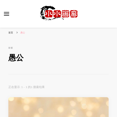
小姐姐美照秀
分享我的小作品
首页
愚公
标签
愚公
正在显示: 1 - 1 的1 搜索结果