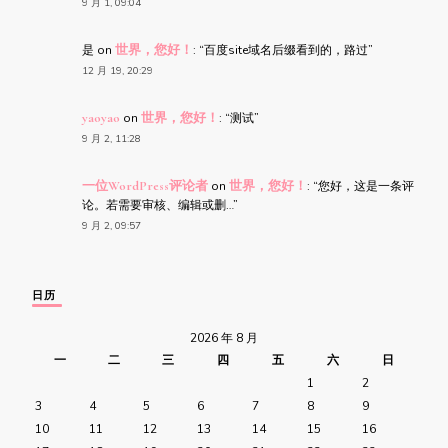
9 月 1, 09:04
是
on
世界，您好！
: “
百度site域名后缀看到的，路过
”
12 月 19, 20:29
yaoyao
on
世界，您好！
: “
测试
”
9 月 2, 11:28
一位WordPress评论者
on
世界，您好！
: “
您好，这是一条评
论。若需要审核、编辑或删…
”
9 月 2, 09:57
日历
2026 年 8 月
一
二
三
四
五
六
日
1
2
3
4
5
6
7
8
9
10
11
12
13
14
15
16