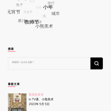
搜索
找
什
么
东
西
吗?
最新文章
看我变变变
In TV课、小熊美术
2023年 5月 5日