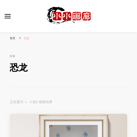
小姐姐美照秀
分享我的小作品
首页
恐龙
标签
恐龙
正在显示: 1 - 3 的3 搜索结果