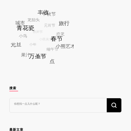
搜索
找
什
么
东
西
吗?
最新文章