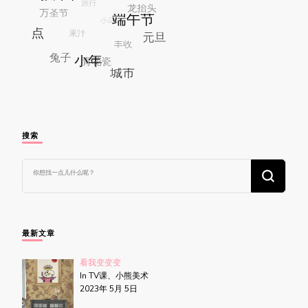
搜索
找
什
么
东
西
吗?
最新文章
看我变变变
In TV课、小熊美术
2023年 5月 5日