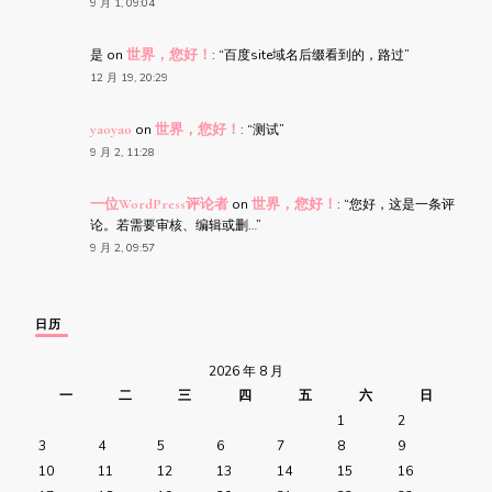
9 月 1, 09:04
是
on
世界，您好！
: “
百度site域名后缀看到的，路过
”
12 月 19, 20:29
yaoyao
on
世界，您好！
: “
测试
”
9 月 2, 11:28
一位WordPress评论者
on
世界，您好！
: “
您好，这是一条评
论。若需要审核、编辑或删…
”
9 月 2, 09:57
日历
2026 年 8 月
一
二
三
四
五
六
日
1
2
3
4
5
6
7
8
9
10
11
12
13
14
15
16