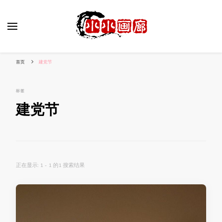
小姐姐美照秀
分享我的小作品
首页
建党节
标签
建党节
正在显示: 1 - 1 的1 搜索结果