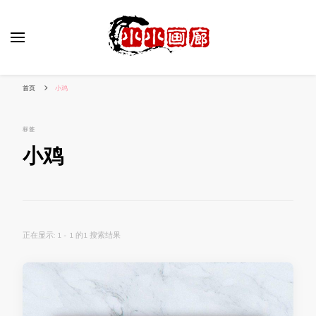
小姐姐美照秀
分享我的小作品
首页
小鸡
标签
小鸡
正在显示: 1 - 1 的1 搜索结果