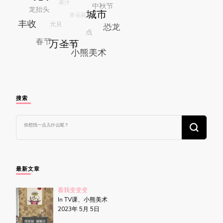
搜索
找
什
么
东
西
吗?
最新文章
看我变变变
In TV课、小熊美术
2023年 5月 5日