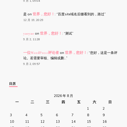
9 月 1, 09:04
是
on
世界，您好！
: “
百度site域名后缀看到的，路过
”
12 月 19, 20:29
yaoyao
on
世界，您好！
: “
测试
”
9 月 2, 11:28
一位WordPress评论者
on
世界，您好！
: “
您好，这是一条评
论。若需要审核、编辑或删…
”
9 月 2, 09:57
日历
2026 年 8 月
一
二
三
四
五
六
日
1
2
3
4
5
6
7
8
9
10
11
12
13
14
15
16