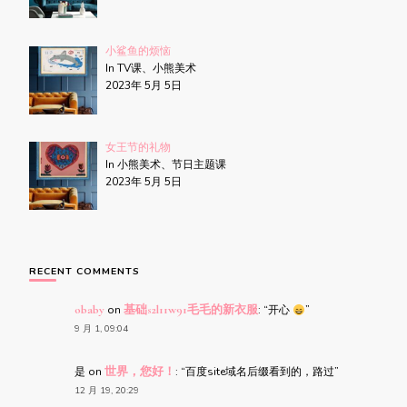
小鲨鱼的烦恼
In TV课、小熊美术
2023年 5月 5日
女王节的礼物
In 小熊美术、节日主题课
2023年 5月 5日
RECENT COMMENTS
obaby
on
基础s2l11w91毛毛的新衣服
: “
开心
”
9 月 1, 09:04
是
on
世界，您好！
: “
百度site域名后缀看到的，路过
”
12 月 19, 20:29