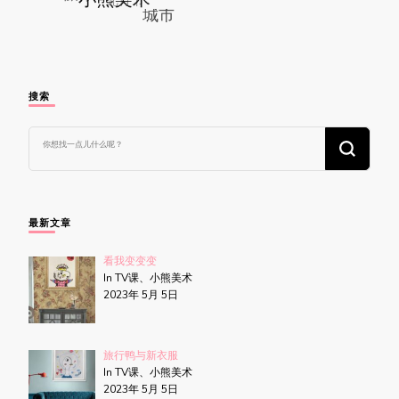
搜索
找
什
么
东
西
吗?
最新文章
看我变变变
In TV课、小熊美术
2023年 5月 5日
旅行鸭与新衣服
In TV课、小熊美术
2023年 5月 5日