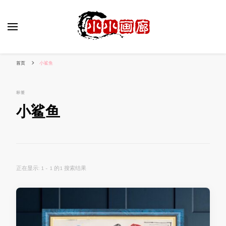
小姐姐美照秀
分享我的小作品
首页
小鲨鱼
标签
小鲨鱼
正在显示: 1 - 1 的1 搜索结果