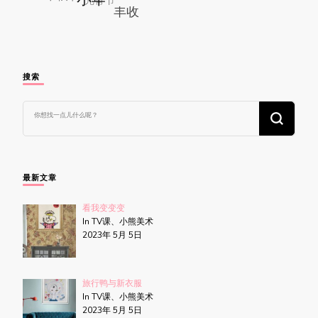
搜索
找
什
么
东
西
吗?
最新文章
看我变变变
In TV课、小熊美术
2023年 5月 5日
旅行鸭与新衣服
In TV课、小熊美术
2023年 5月 5日