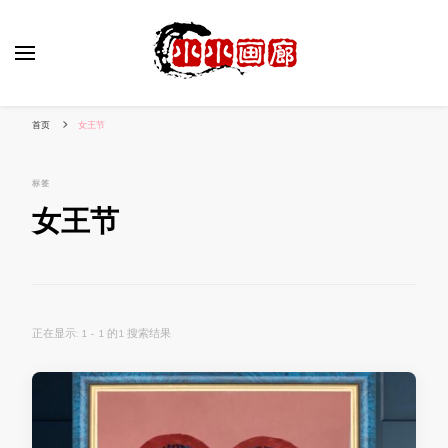
小姐姐美照秀
分享我的小作品
首页
女王节
标签
女王节
正在显示: 1 - 1 的1 搜索结果