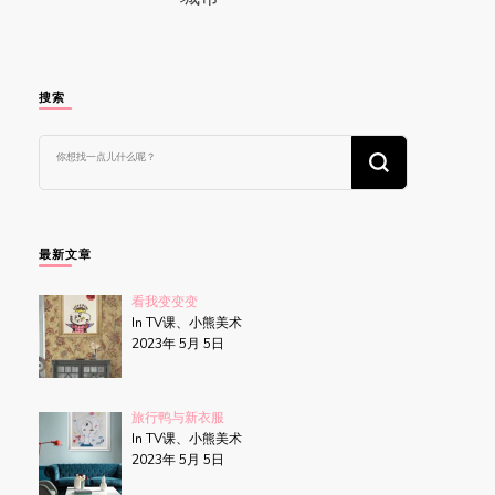
搜索
找
什
么
东
西
吗?
最新文章
看我变变变
In TV课、小熊美术
2023年 5月 5日
旅行鸭与新衣服
In TV课、小熊美术
2023年 5月 5日