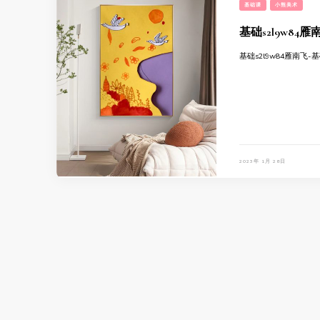
基础课
小熊美术
基础s2l9w84雁
基础s2l9w84雁南飞-
2023年 1月 28日