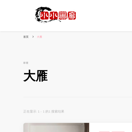
小姐姐美照秀
分享我的小作品
首页
大雁
标签
大雁
正在显示: 1 - 1 的1 搜索结果