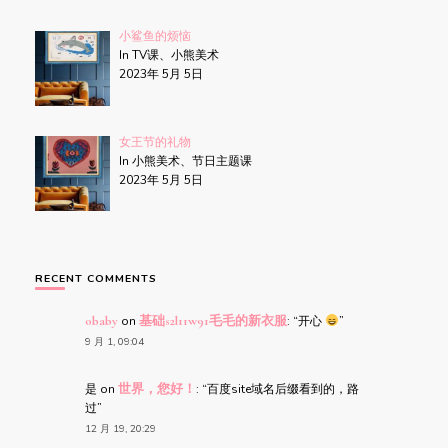
小鲨鱼的烦恼
In TV课、小熊美术
2023年 5月 5日
女王节的礼物
In 小熊美术、节日主题课
2023年 5月 5日
RECENT COMMENTS
obaby
on
基础s2l11w91毛毛的新衣服
: “
开心
”
9 月 1, 09:04
是
on
世界，您好！
: “
百度site域名后缀看到的，路
过
”
12 月 19, 20:29