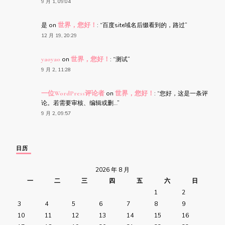
9 月 1, 09:04
是
on
世界，您好！
: “
百度site域名后缀看到的，路过
”
12 月 19, 20:29
yaoyao
on
世界，您好！
: “
测试
”
9 月 2, 11:28
一位WordPress评论者
on
世界，您好！
: “
您好，这是一条评
论。若需要审核、编辑或删…
”
9 月 2, 09:57
日历
2026 年 8 月
一
二
三
四
五
六
日
1
2
3
4
5
6
7
8
9
10
11
12
13
14
15
16