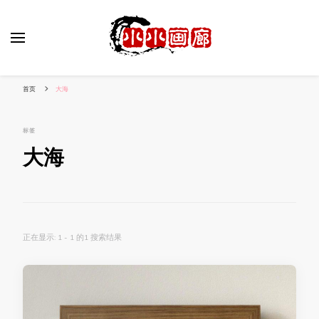
小姐姐美照秀
分享我的小作品
首页
大海
标签
大海
正在显示: 1 - 1 的1 搜索结果