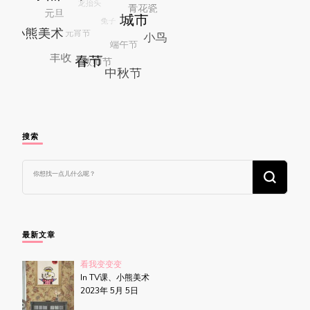
搜索
找
什
么
东
西
吗?
最新文章
看我变变变
In TV课、小熊美术
2023年 5月 5日