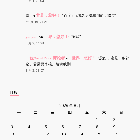
9 月 1, 09:04
是
on
世界，您好！
: “
百度site域名后缀看到的，路过
”
12 月 19, 20:29
yaoyao
on
世界，您好！
: “
测试
”
9 月 2, 11:28
一位WordPress评论者
on
世界，您好！
: “
您好，这是一条评
论。若需要审核、编辑或删…
”
9 月 2, 09:57
日历
2026 年 8 月
一
二
三
四
五
六
日
1
2
3
4
5
6
7
8
9
10
11
12
13
14
15
16