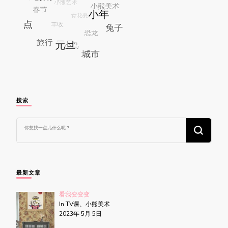
搜索
找
什
么
东
西
吗?
最新文章
看我变变变
In TV课、小熊美术
2023年 5月 5日