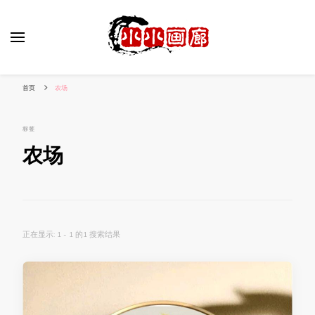
小姐姐美照秀
分享我的小作品
首页
农场
标签
农场
正在显示: 1 - 1 的1 搜索结果