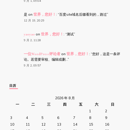
9 月 1, 09:04
是
on
世界，您好！
: “
百度site域名后缀看到的，路过
”
12 月 19, 20:29
yaoyao
on
世界，您好！
: “
测试
”
9 月 2, 11:28
一位WordPress评论者
on
世界，您好！
: “
您好，这是一条评
论。若需要审核、编辑或删…
”
9 月 2, 09:57
日历
2026 年 8 月
一
二
三
四
五
六
日
1
2
3
4
5
6
7
8
9
10
11
12
13
14
15
16