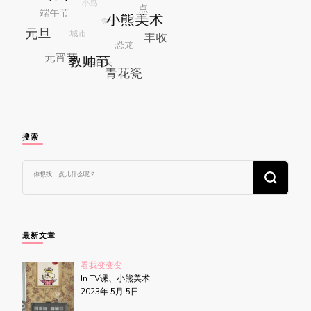
搜索
找
什
么
东
西
吗?
最新文章
看我变变变
In TV课、小熊美术
2023年 5月 5日