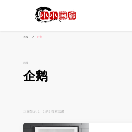
小姐姐美照秀
分享我的小作品
首页
企鹅
标签
企鹅
正在显示: 1 - 2 的2 搜索结果