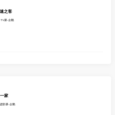
速之客
TV课-企鹅
鹅一家
-进阶课-企鹅