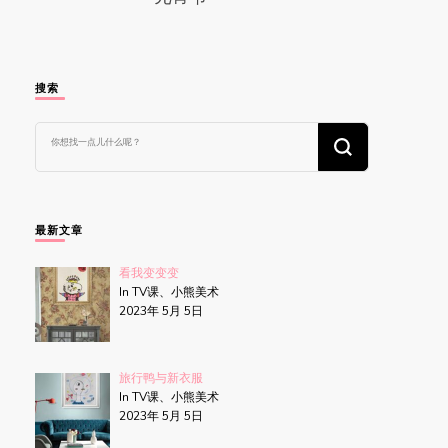
搜索
找
什
么
东
西
吗?
最新文章
看我变变变
In TV课、小熊美术
2023年 5月 5日
旅行鸭与新衣服
In TV课、小熊美术
2023年 5月 5日