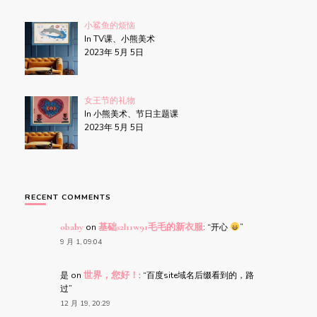
小鲨鱼的烦恼
In TV课、小熊美术
2023年 5月 5日
女王节的礼物
In 小熊美术、节日主题课
2023年 5月 5日
RECENT COMMENTS
obaby
on
基础s2l11w91毛毛的新衣服
: “
开心
”
9 月 1, 09:04
是
on
世界，您好！
: “
百度site域名后缀看到的，路
过
”
12 月 19, 20:29